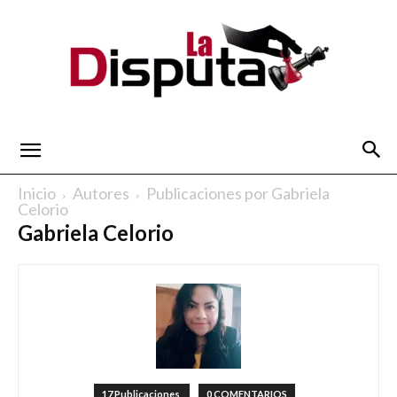
La
Inicio
Autores
Publicaciones por Gabriela
Celorio
Gabriela Celorio
Disputa
17 Publicaciones
0 COMENTARIOS