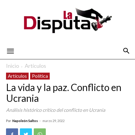
La
Inicio
Artículos
Artículos
Política
Disputa
La vida y la paz. Conflicto en
Ucrania
Análisis histórico crítico del conflicto en Ucrania
Por
Napoleón Saltos
-
marzo 29, 2022