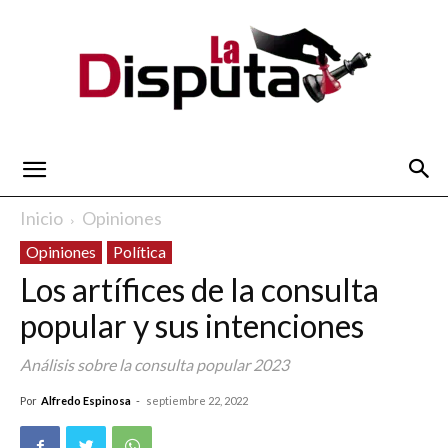
La
Inicio
Opiniones
Opiniones
Política
Disputa
Los artífices de la consulta
popular y sus intenciones
Análisis sobre la consulta popular 2023
Por
Alfredo Espinosa
-
septiembre 22, 2022