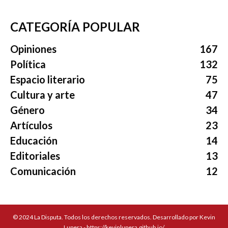
CATEGORÍA POPULAR
Opiniones
167
Política
132
Espacio literario
75
Cultura y arte
47
Género
34
Artículos
23
Educación
14
Editoriales
13
Comunicación
12
© 2024 La Disputa. Todos los derechos reservados. Desarrollado por Kevin
Lupera - https://kevinlupera.github.io/