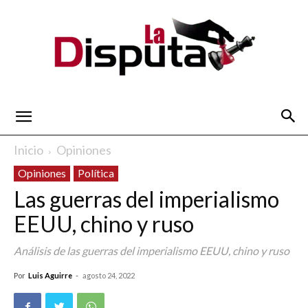
La
Inicio
Opiniones
Opiniones
Política
Disputa
Las guerras del imperialismo
EEUU, chino y ruso
Análisis de las guerras del imperialismo EEUU, chino y ruso
Por
Luis Aguirre
-
agosto 24, 2022