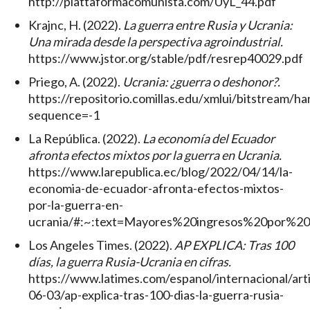
http://piattaformacomunista.com/UyL_44.pdf
Krajnc, H. (2022).
La guerra entre Rusia y Ucrania:
Una mirada desde la perspectiva agroindustrial.
https://www.jstor.org/stable/pdf/resrep40029.pdf
Priego, A. (2022).
Ucrania: ¿guerra o deshonor?.
https://repositorio.comillas.edu/xmlui/bitstream/
sequence=-1
La República. (2022).
La economía del Ecuador
afronta efectos mixtos por la guerra en Ucrania.
https://www.larepublica.ec/blog/2022/04/14/la-
economia-de-ecuador-afronta-efectos-mixtos-
por-la-guerra-en-
ucrania/#:~:text=Mayores%20ingresos%20por
Los Angeles Times. (2022).
AP EXPLICA: Tras 100
días, la guerra Rusia-Ucrania en cifras.
https://www.latimes.com/espanol/internacional/art
06-03/ap-explica-tras-100-dias-la-guerra-rusia-