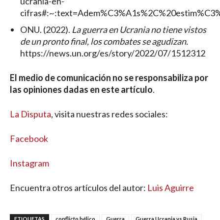
ucrania-en-
cifras#:~:text=Adem%C3%A1s%2C%20estim%C3
ONU. (2022).
La guerra en Ucrania no tiene vistos
de un pronto final, los combates se agudizan.
https://news.un.org/es/story/2022/07/1512312
El medio de comunicación no se responsabiliza por
las opiniones dadas en este artículo
.
La Disputa
, visita nuestras redes sociales:
Facebook
Instagram
Encuentra otros artículos del autor:
Luis Aguirre
ETIQUETAS
conflicto bélico
Guerra
Guerra Ucrania vs Rusia