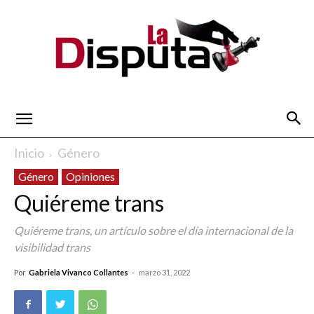
La
Inicio
Género
Género
Opiniones
Disputa
Quiéreme trans
Quiéreme trans, un artículo sobre el día internacional de la
visibilidad trans
Por
Gabriela Vivanco Collantes
-
marzo 31, 2022