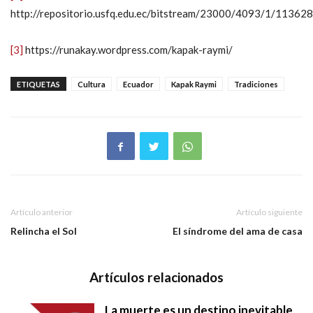
http://repositorio.usfq.edu.ec/bitstream/23000/4093/1/113628
[3]
https://runakay.wordpress.com/kapak-raymi/
ETIQUETAS
Cultura
Ecuador
Kapak Raymi
Tradiciones
Artículo anterior
Artículo siguiente
Relincha el Sol
El síndrome del ama de casa
Artículos relacionados
La muerte es un destino inevitable