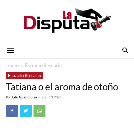
La
Inicio
Espacio literario
Espacio literario
Disputa
Tatiana o el aroma de otoño
Por
Edu Guanoluisa
-
abril 13, 2021