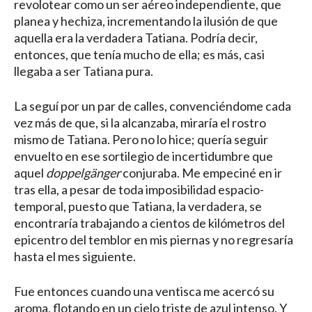
revolotear como un ser aéreo independiente, que
planea y hechiza, incrementando la ilusión de que
aquella era la verdadera Tatiana. Podría decir,
entonces, que tenía mucho de ella; es más, casi
llegaba a ser Tatiana pura.
La seguí por un par de calles, convenciéndome cada
vez más de que, si la alcanzaba, miraría el rostro
mismo de Tatiana. Pero no lo hice; quería seguir
envuelto en ese sortilegio de incertidumbre que
aquel
doppelgänger
conjuraba. Me empeciné en ir
tras ella, a pesar de toda imposibilidad espacio-
temporal, puesto que Tatiana, la verdadera, se
encontraría trabajando a cientos de kilómetros del
epicentro del temblor en mis piernas y no regresaría
hasta el mes siguiente.
Fue entonces cuando una ventisca me acercó su
aroma, flotando en un cielo triste de azul intenso. Y