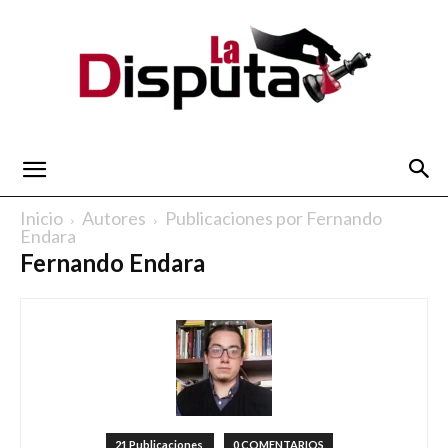
La
Inicio
Autores
Publicaciones por Fernando
Endara
Fernando Endara
Disputa
21 Publicaciones
0 COMENTARIOS