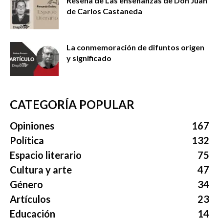
Reseña de Las enseñanzas de Don Juan
de Carlos Castaneda
La conmemoración de difuntos origen
y significado
CATEGORÍA POPULAR
Opiniones
167
Política
132
Espacio literario
75
Cultura y arte
47
Género
34
Artículos
23
Educación
14