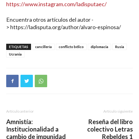
https://www.instagram.com/ladisputaec/
Encuentra otros artículos del autor -
> https://ladisputa.org/author/alvaro-espinosa/
ETIQUETAS
cancillería
conflicto bélico
diplomacia
Rusia
Ucrania
Artículo anterior
Artículo siguiente
Amnistía:
Reseña del libro
Institucionalidad a
colectivo Letras
cambio de impunidad
Rebeldes 1