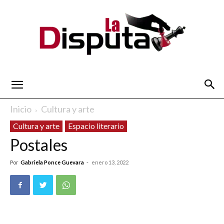
La
Inicio
Cultura y arte
Cultura y arte
Espacio literario
Disputa
Postales
Por
Gabriela Ponce Guevara
-
enero 13, 2022