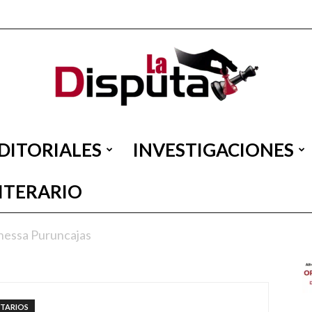
DITORIALES
INVESTIGACIONES
La
LITERARIO
nessa Puruncajas
Disputa
TARIOS