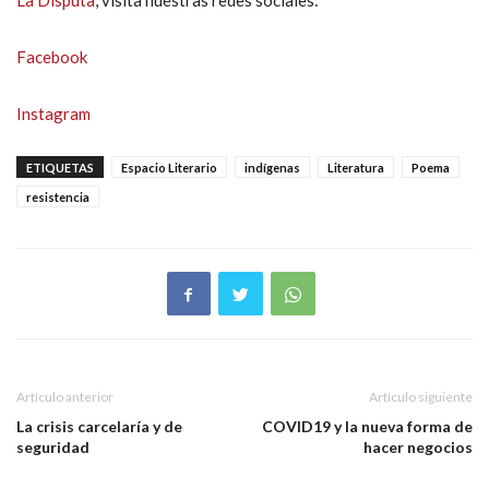
La Disputa
, visita nuestras redes sociales:
Facebook
Instagram
ETIQUETAS
Espacio Literario
indígenas
Literatura
Poema
resistencia
Artículo anterior
Artículo siguiente
La crisis carcelaría y de
COVID19 y la nueva forma de
seguridad
hacer negocios