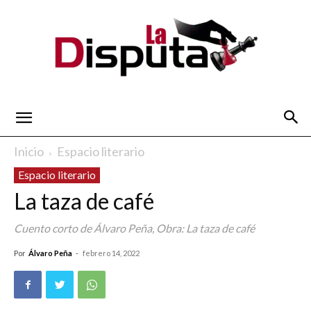
La
Inicio
Espacio literario
Espacio literario
Disputa
La taza de café
Cuento corto de Álvaro Peña, Obra: La taza de café
Por
Álvaro Peña
-
febrero 14, 2022