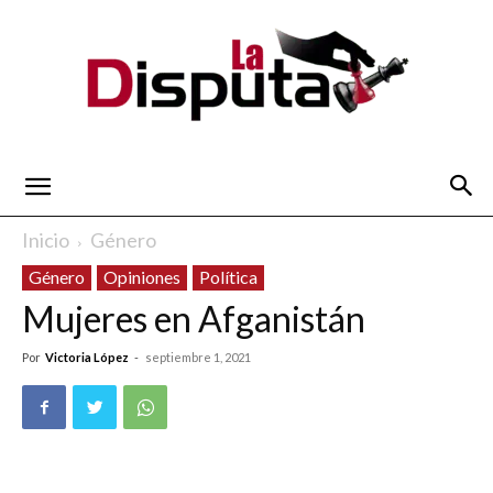
La
Inicio
Género
Género
Opiniones
Política
Disputa
Mujeres en Afganistán
Por
Victoria López
-
septiembre 1, 2021