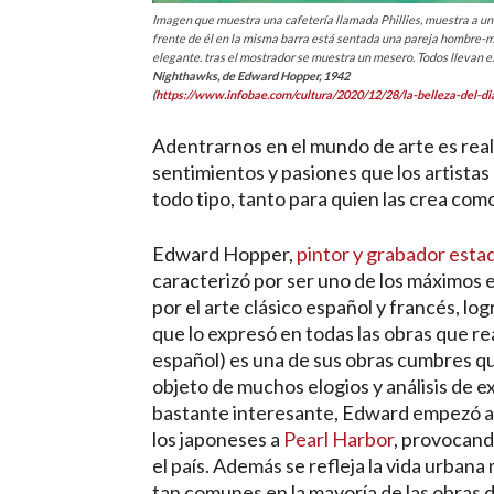
Imagen que muestra una cafetería llamada Phillies, muestra a un
frente de él en la misma barra está sentada una pareja hombre-muje
elegante. tras el mostrador se muestra un mesero. Todos llevan e
Nighthawks, de Edward Hopper, 1942
(
https://www.infobae.com/cultura/2020/12/28/la-belleza-del-
Adentrarnos en el mundo de arte es rea
sentimientos y pasiones que los artista
todo tipo, tanto para quien las crea como
Edward Hopper,
pintor y grabador est
caracterizó por ser uno de los máximos e
por el arte clásico español y francés, log
que lo expresó en todas las obras que rea
español) es una de sus obras cumbres que
objeto de muchos elogios y análisis de ex
bastante interesante, Edward empezó a 
los japoneses a
Pearl Harbor
, provocand
el país. Además se refleja la vida urbana
tan comunes en la mayoría de las obras 