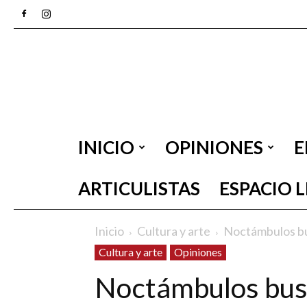
INICIO
OPINIONES
E
ARTICULISTAS
ESPACIO 
Inicio
Cultura y arte
Noctámbulos b
Cultura y arte
Opiniones
Noctámbulos bu