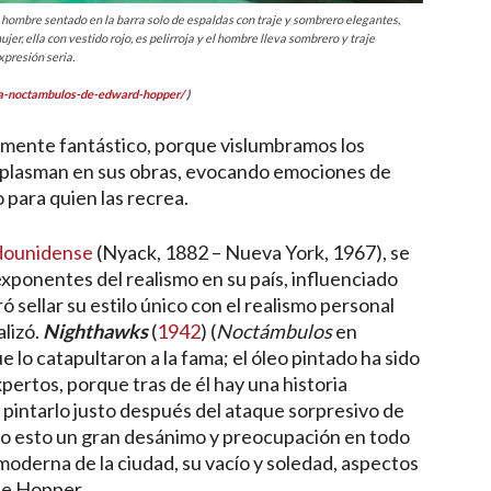
 hombre sentado en la barra solo de espaldas con traje y sombrero elegantes,
r, ella con vestido rojo, es pelirroja y el hombre lleva sombrero y traje
xpresión seria.
dia-noctambulos-de-edward-hopper/
)
lmente fantástico, porque vislumbramos los
s plasman en sus obras, evocando emociones de
 para quien las recrea.
adounidense
(Nyack, 1882 – Nueva York, 1967), se
xponentes del realismo en su país, influenciado
ró sellar su estilo único con el realismo personal
lizó.
Nighthawks
(
1942
) (
Noctámbulos
en
 lo catapultaron a la fama; el óleo pintado ha sido
pertos, porque tras de él hay una historia
pintarlo justo después del ataque sorpresivo de
o esto un gran desánimo y preocupación en todo
 moderna de la ciudad, su vacío y soledad, aspectos
de Hopper.