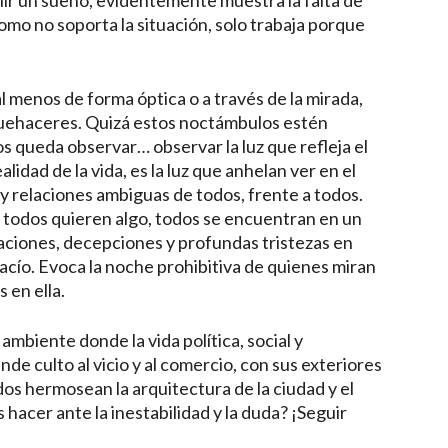
ir un sueño, evidentemente muestra la falta de
como no soporta la situación, solo trabaja porque
al menos de forma óptica o a través de la mirada,
quehaceres. Quizá estos noctámbulos estén
os queda observar… observar la luz que refleja el
ealidad de la vida, es la luz que anhelan ver en el
 y relaciones ambiguas de todos, frente a todos.
 todos quieren algo, todos se encuentran en un
traciones, decepciones y profundas tristezas en
acío. Evoca la noche prohibitiva de quienes miran
 en ella.
 ambiente donde la vida política, social y
de culto al vicio y al comercio, con sus exteriores
s hermosean la arquitectura de la ciudad y el
acer ante la inestabilidad y la duda? ¡Seguir