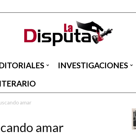
DITORIALES
INVESTIGACIONES
La
LITERARIO
uscando amar
Disputa
scando amar