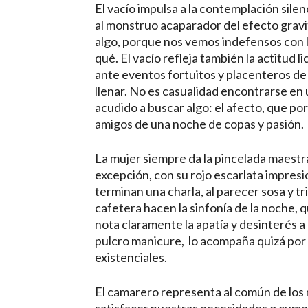
El vacío impulsa a la contemplación sile
al monstruo acaparador del efecto gravit
algo, porque nos vemos indefensos con 
qué. El vacío refleja también la actitud 
ante eventos fortuitos y placenteros de 
llenar. No es casualidad encontrarse en
acudido a buscar algo: el afecto, que po
amigos de una noche de copas y pasión.
La mujer siempre da la pincelada maestra
excepción, con su rojo escarlata impres
terminan una charla, al parecer sosa y triv
cafetera hacen la sinfonía de la noche, q
nota claramente la apatía y desinterés a 
pulcro manicure, lo acompaña quizá por 
existenciales.
El camarero representa al común de los