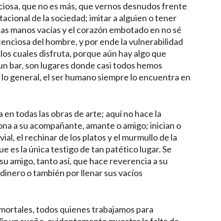
nciosa, que no es más, que vernos desnudos frente
acional de la sociedad; imitar a alguien o tener
las manos vacías y el corazón embotado en no sé
licenciosa del hombre, y por ende la vulnerabilidad
los cuales disfruta, porque aún hay algo que
 un bar, son lugares donde casi todos hemos
r lo general, el ser humano siempre lo encuentra en
 en todas las obras de arte; aquí no hace la
iona a su acompañante, amante o amigo; inician o
ial, el rechinar de los platos y el murmullo de la
ue es la única testigo de tan patético lugar. Se
su amigo, tanto así, que hace reverencia a su
dinero o también por llenar sus vacíos
 mortales, todos quienes trabajamos para