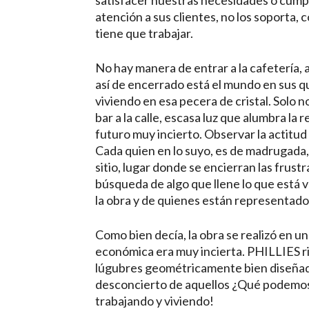
satisfacer nuestras necesidades o cumpl
atención a sus clientes, no los soporta, 
tiene que trabajar.
No hay manera de entrar a la cafetería, 
así de encerrado está el mundo en sus 
viviendo en esa pecera de cristal. Solo n
bar a la calle, escasa luz que alumbra la r
futuro muy incierto. Observar la actitud
Cada quien en lo suyo, es de madrugada,
sitio, lugar donde se encierran las frus
búsqueda de algo que llene lo que está v
la obra y de quienes están representados
Como bien decía, la obra se realizó en un
económica era muy incierta. PHILLIES rin
lúgubres geométricamente bien diseñado
desconcierto de aquellos ¿Qué podemos h
trabajando y viviendo!