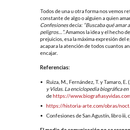
Todos de una u otra forma nos vemos ref
constante de algo o alguien a quien ama
Confesiones
decía:
“
Buscaba qué amar am
peligros…”.
Amamos la idea y el hecho de 
prejuicios, esa la máxima expresión del 
acapara la atención de todos cuantos a
encajar.
Referencias:
Ruiza, M., Fernández, T. y Tamaro, E.
y Vidas. La enciclopedia biográfica en 
de
https://www.biografiasyvidas.co
https://historia-arte.com/obras/no
Confesiones de San Agustín, libro iii, c