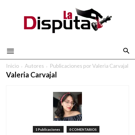
La
Inicio
Autores
Publicaciones por Valeria Carvajal
Valeria Carvajal
Disputa
1 Publicaciones
0 COMENTARIOS