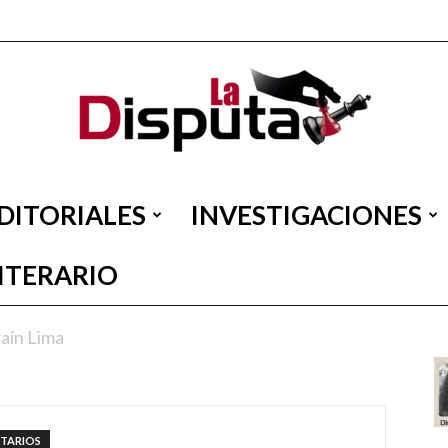
DITORIALES
INVESTIGACIONES
La
LITERARIO
raín Lima
Disputa
TARIOS