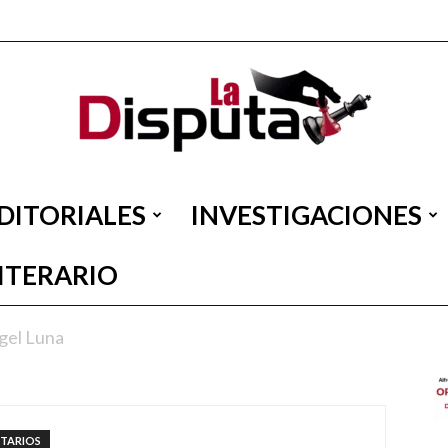
DITORIALES
INVESTIGACIONES
La
LITERARIO
gel Luna
Disputa
TARIOS