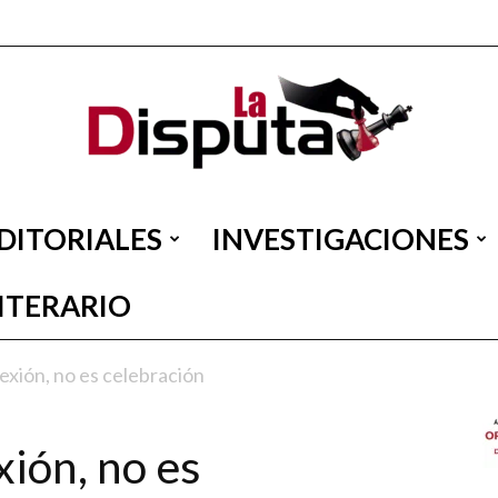
DITORIALES
INVESTIGACIONES
La
LITERARIO
lexión, no es celebración
Disputa
xión, no es