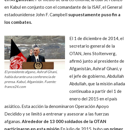
en Kabul en conjunto con el comandante de la ISAF, el General
estadounidense John F. Campbell
supuestamente puso fin a
los combates.
El 1 de diciembre de 2014, el
secretario general de la
OTAN, Jens Stoltenverg,
afirmó junto al presidente de
Afganistán, Ashraf Ghani, y
El presidente afgano, Ashraf Ghani,
el jefe de gobierno, Abdullah
habla durante una conferencia de
prensa. Kabul, Afganistán. Fuente:
Abdullah, que la misión aliada
france24.com
continuaba a partir del 1 de
enero del 2015 en el país
asiático
.
Esta acción la denominaron Operación Apoyo
Decidido y se limitó a entrenar y asesorar a las fuerzas
afganas.
Alrededor de 13 000 soldados de la OTAN
participaron en esta misión.
En julio de 2015, hubo
un primer