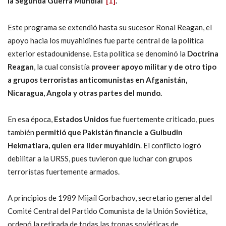
la Segunda Guerra Mundial”
[1]
.
Este programa se extendió hasta su sucesor Ronal Reagan, el
apoyo hacia los muyahidines fue parte central de la política
exterior estadounidense. Esta política se denominó la
Doctrina
Reagan
, la cual consistía
proveer apoyo militar y de otro tipo
a grupos terroristas anticomunistas en Afganistán,
Nicaragua, Angola y otras partes del mundo.
En esa época,
Estados Unidos
fue fuertemente criticado, pues
también
permitió que
Pakistán financie a Gulbudin
Hekmatiara, quien era líder muyahidín
. El conflicto logró
debilitar a la URSS, pues tuvieron que luchar con grupos
terroristas fuertemente armados.
A principios de 1989 Mijaíl Gorbachov, secretario general del
Comité Central del Partido Comunista de la Unión Soviética,
ordenó la retirada de todas las tropas soviéticas de